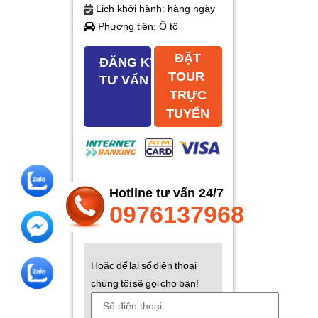
Lịch khởi hành: hàng ngày
Phương tiện: Ô tô
ĐẶT
ĐĂNG KÝ
TOUR
TƯ VẤN
TRỰC
TUYẾN
Hotline tư vấn 24/7
0976137968
Hoặc để lại số điện thoại
chúng tôi sẽ gọi cho bạn!