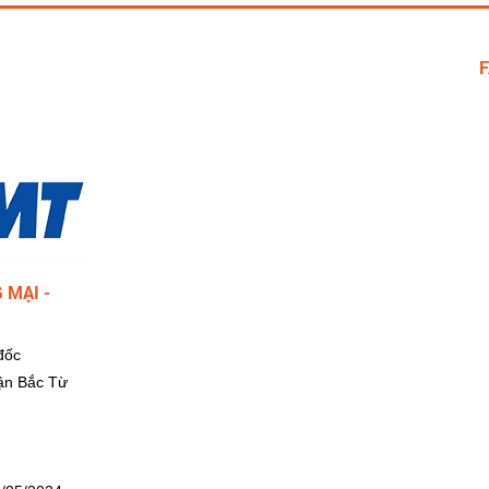
 MẠI -
đốc
ận Bắc Từ