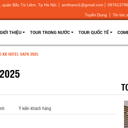
 quận Bắc Từ Liêm, Tp Hà Nội.
amthanoi1@gmail.com
09761379
Tuyển Dụng
Tin tức 
GIỚI THIỆU
TOUR TRONG NƯỚC
TOUR QUỐC TẾ
COMB
 KK HOTEL SAPA 2025
2025
T
ảnh
Ý kiến khách hàng