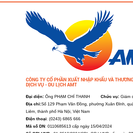
CÔNG TY CỔ PHẦN XUẤT NHẬP KHẨU VÀ THƯƠNG
DỊCH VỤ - DU LỊCH AMT
Đại diện:
Ông PHẠM CHÍ THANH
Chức vụ:
Giám 
Địa chỉ:
Số 129 Phạm Văn Đồng, phường Xuân Đỉnh, qu
Liêm, thành phố Hà Nội, Việt Nam
Điện thoại
: (0243) 6865 666
Mã số DN
: 0110685613 cấp ngày 15/04/2024