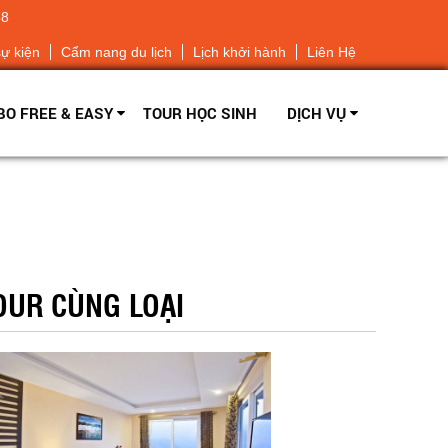
68
sự kiện
Cẩm nang du lịch
Lịch khởi hành
Liên Hệ
O FREE & EASY
TOUR HỌC SINH
DỊCH VỤ
OUR CÙNG LOẠI