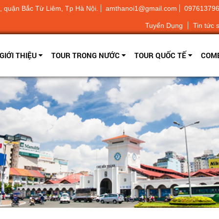
 quận Bắc Từ Liêm, Tp Hà Nội.
amthanoi1@gmail.com
09761379
Tuyển Dụng
Tin tức 
GIỚI THIỆU
TOUR TRONG NƯỚC
TOUR QUỐC TẾ
COMB