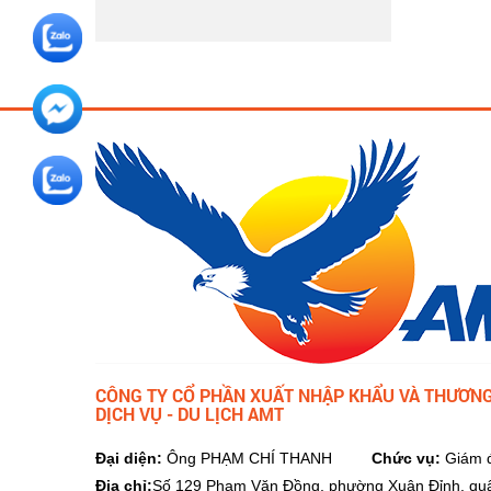
CÔNG TY CỔ PHẦN XUẤT NHẬP KHẨU VÀ THƯƠNG
DỊCH VỤ - DU LỊCH AMT
Đại diện:
Ông PHẠM CHÍ THANH
Chức vụ:
Giám 
Địa chỉ:
Số 129 Phạm Văn Đồng, phường Xuân Đỉnh, qu