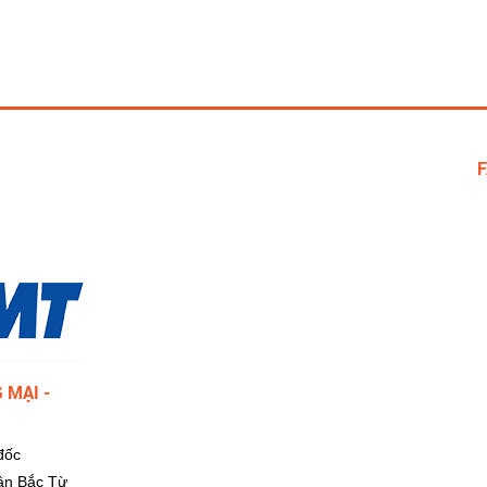
 MẠI -
đốc
ận Bắc Từ