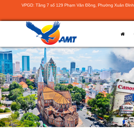
VPGD: Tầng 7 số 129 Phạm Văn Đồng, Phường Xuân Đỉnh,