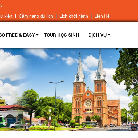
68
sự kiện
Cẩm nang du lịch
Lịch khởi hành
Liên Hệ
O FREE & EASY
TOUR HỌC SINH
DỊCH VỤ