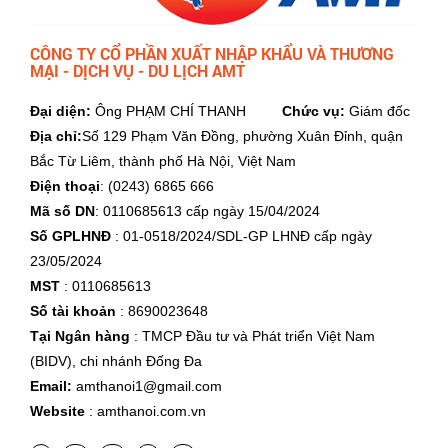
CÔNG TY CỔ PHẦN XUẤT NHẬP KHẨU VÀ THƯƠNG
MẠI - DỊCH VỤ - DU LỊCH AMT
Đại diện:
Ông PHẠM CHÍ THANH
Chức vụ:
Giám đốc
Địa chỉ:
Số 129 Phạm Văn Đồng, phường Xuân Đỉnh, quận
Bắc Từ Liêm, thành phố Hà Nội, Việt Nam
Điện thoại
: (0243) 6865 666
Mã số DN
: 0110685613 cấp ngày 15/04/2024
Số GPLHNĐ
: 01-0518/2024/SDL-GP LHNĐ cấp ngày
23/05/2024
MST
: 0110685613
Số tài khoản
: 8690023648
Tại Ngân hàng
: TMCP Đầu tư và Phát triển Việt Nam
(BIDV), chi nhánh Đống Đa
Email:
amthanoi1@gmail.com
Website
: amthanoi.com.vn