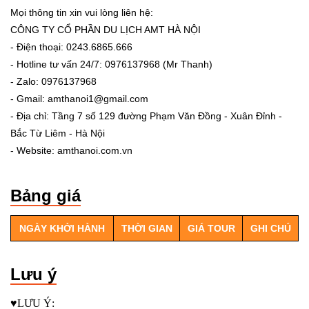
Mọi thông tin xin vui lòng liên hệ:
CÔNG TY CỔ PHẦN DU LỊCH AMT HÀ NỘI
- Điện thoại: 0243.6865.666
- Hotline tư vấn 24/7: 0976137968 (Mr Thanh)
- Zalo: 0976137968
- Gmail: amthanoi1@gmail.com
- Địa chỉ: Tầng 7 số 129 đường Phạm Văn Đồng - Xuân Đỉnh -
Bắc Từ Liêm - Hà Nội
- Website: amthanoi.com.vn
Bảng giá
NGÀY KHỞI HÀNH
THỜI GIAN
GIÁ TOUR
GHI CHÚ
Lưu ý
♥️LƯU Ý: