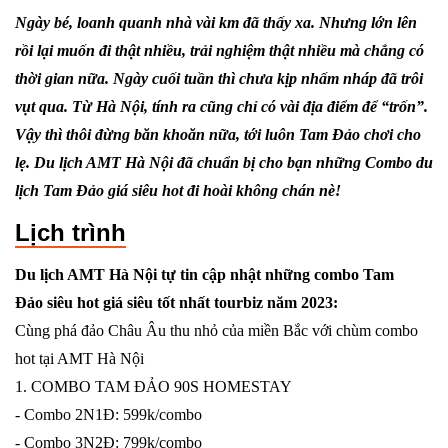
Ngày bé, loanh quanh nhà vài km đã thấy xa. Nhưng lớn lên
rồi lại muốn đi thật nhiều, trải nghiệm thật nhiều mà chẳng có
thời gian nữa. Ngày cuối tuần thì chưa kịp nhấm nháp đã trôi
vụt qua. Từ Hà Nội, tính ra cũng chỉ có vài địa điểm để “trốn”.
Vậy thì thôi đừng băn khoăn nữa, tới luôn Tam Đảo chơi cho
lẹ. Du lịch AMT Hà Nội đã chuẩn bị cho bạn những Combo du
lịch Tam Đảo giá siêu hot đi hoài không chán nè!
Lịch trình
Du lịch AMT Hà Nội tự tin cập nhật những combo Tam
Đảo siêu hot giá siêu tốt nhất tourbiz năm 2023:
Cùng phá đảo Châu Âu thu nhỏ của miền Bắc với chùm combo
hot tại AMT Hà Nội
1. COMBO TAM ĐẢO 90S HOMESTAY
- Combo 2N1Đ: 599k/combo
- Combo 3N2Đ: 799k/combo