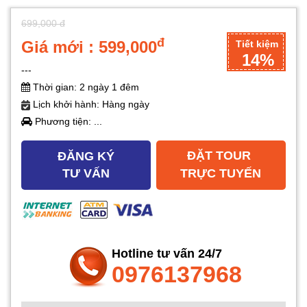
699,000 đ
đ
Giá mới : 599,000
Tiết kiệm
14%
---
Thời gian: 2 ngày 1 đêm
Lịch khởi hành: Hàng ngày
Phương tiện: ...
ĐẶT TOUR
ĐĂNG KÝ
TƯ VẤN
TRỰC TUYẾN
Hotline tư vấn 24/7
0976137968