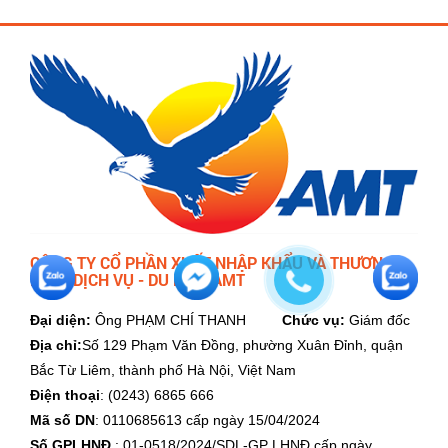
CÔNG TY CỔ PHẦN XUẤT NHẬP KHẨU VÀ THƯƠNG
MẠI - DỊCH VỤ - DU LỊCH AMT
Đại diện:
Ông PHẠM CHÍ THANH
Chức vụ:
Giám đốc
Địa chỉ:
Số 129 Phạm Văn Đồng, phường Xuân Đỉnh, quận
Bắc Từ Liêm, thành phố Hà Nội, Việt Nam
Điện thoại
: (0243) 6865 666
Mã số DN
: 0110685613 cấp ngày 15/04/2024
Số GPLHNĐ
: 01-0518/2024/SDL-GP LHNĐ cấp ngày