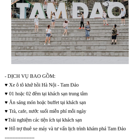
- DỊCH VỤ BAO GỒM:
♥️ Xe ô tô khứ hồi Hà Nội - Tam Đảo
♥️ 01 hoặc 02 đêm tại khách sạn trung tâm
♥️ Ăn sáng món hoặc buffet tại khách sạn
♥️ Trà, cafe, nước suối miễn phí mỗi ngày
♥️Trải nghiệm các tiện ích tại khách sạn
♥️ Hỗ trợ thuê xe máy và tư vấn lịch trình khám phá Tam Đảo
-------------------