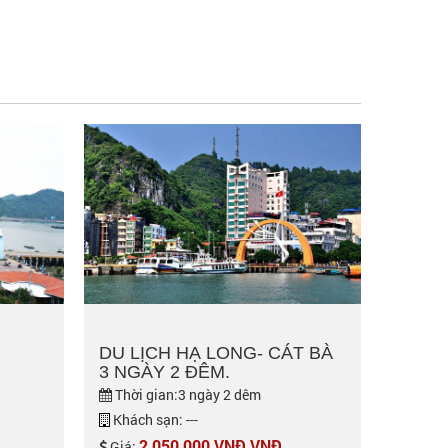
DU LỊCH HẠ LONG- CÁT BÀ
3 NGÀY 2 ĐÊM.
Thời gian:3 ngày 2 dêm
Khách sạn: ---
2,050,000 VNĐ VNĐ
Giá: