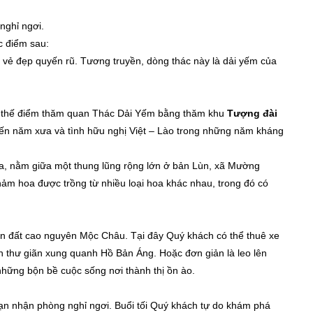
nghỉ ngơi.
c điểm sau:
vẻ đẹp quyến rũ. Tương truyền, dòng thác này là dải yếm của
ay thế điểm thăm quan Thác Dải Yếm bằng thăm khu
Tượng đài
ến năm xưa và tình hữu nghị Việt – Lào trong những năm kháng
ha, nằm giữa một thung lũng rộng lớn ở bản Lùn, xã Mường
ảm hoa được trồng từ nhiều loại hoa khác nhau, trong đó có
ên đất cao nguyên Mộc Châu. Tại đây Quý khách có thể thuê xe
 thư giãn xung quanh Hồ Bản Áng. Hoặc đơn giản là leo lên
 những bộn bề cuộc sống nơi thành thị ồn ào.
sạn nhận phòng nghỉ ngơi. Buổi tối Quý khách tự do khám phá