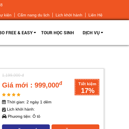
68
sự kiện
Cẩm nang du lịch
Lịch khởi hành
Liên Hệ
O FREE & EASY
TOUR HỌC SINH
DỊCH VỤ
1,199,000 đ
đ
Giá mới : 999,000
Tiết kiệm
17%
Thời gian: 2 ngày 1 dêm
Lịch khởi hành:
Phương tiện: Ô tô