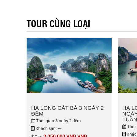
TOUR CÙNG LOẠI
HẠ LONG CÁT BÀ 3 NGÀY 2
HẠ L
ĐÊM
NGÀY
TUẦN
Thời gian:3 ngày 2 dêm
Thời 
Khách sạn: ---
Khách
2,050,000 VNĐ VNĐ
Giá: