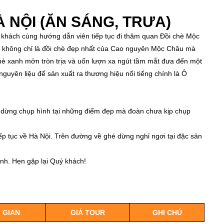
 NỘI (ĂN SÁNG, TRƯA)
 khách cùng hướng dẫn viên tiếp tục đi thăm quan Đồi chè Mộc
ây không chỉ là đồi chè đẹp nhất của Cao nguyên Mộc Châu mà
hè xanh mởn tròn trịa và uốn lượn xa ngút tầm mắt đưa đến một
guyên liệu để sản xuất ra thương hiệu nổi tiếng chính là Ô
ục dừng chụp hình tại những điểm đẹp mà đoàn chưa kịp chụp
iếp tục về Hà Nội. Trên đường về ghé dừng nghỉ ngơi tại đặc sản
ình. Hẹn gặp lại Quý khách!
 GIAN
GIÁ TOUR
GHI CHÚ