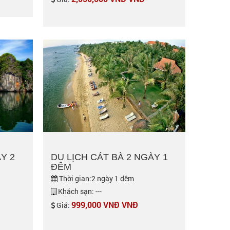
Y 2
DU LỊCH CÁT BÀ 2 NGÀY 1
ĐÊM
Thời gian:2 ngày 1 dêm
Khách sạn: ---
999,000 VNĐ VNĐ
Giá: