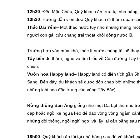
12h30
: Đến Mộc Châu, Quý khách ăn trưa tại nhà hàng, 
13h30
: Hướng dẫn viên đưa Quý khách đi thăm quan cá
Thác Dải Yếm
– Một thác nước tuy nhỏ nhưng mang một 
người con gái cứu chàng trai thoát khỏi dòng nước lũ.
Trường hợp vào mùa khô, thác ít nước chúng tôi sẽ th
Tây tiến
để thăm, nghe và tìm hiểu về Con đường Tây ti
chiến.
Vườn hoa Happy land
– Happy land có diện tích gần 5
Sang. Đến đây, du khách sẽ được đón chào bởi những th
những loài hoa đặc trưng của vùng Tây Bắc).
Rừng thông Bản Áng
giống như một Đà Lạt thu nhỏ tr
đạp hoặc ngồi xe ngựa kéo để dạo vòng vòng ngắm cảnh
những đồi thông, ngồi nghỉ ngơi và lấy lại cân bằng sau
18h00
: Quý khách ăn tối tại nhà hàng sau đó về khách 