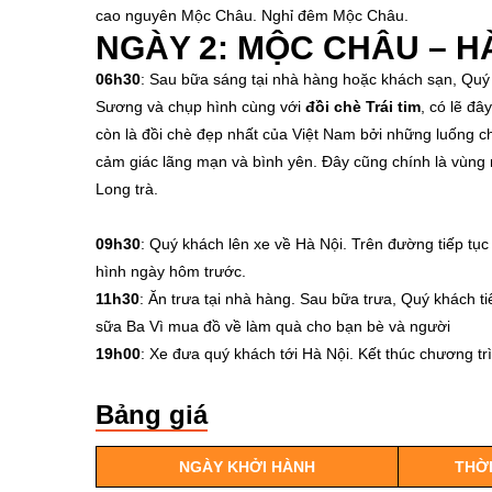
cao nguyên Mộc Châu. Nghỉ đêm Mộc Châu.
NGÀY 2: MỘC CHÂU – HÀ
06h30
: Sau bữa sáng tại nhà hàng hoặc khách sạn, Quý
Sương và chụp hình cùng với
đồi chè Trái tim
, có lẽ đ
còn là đồi chè đẹp nhất của Việt Nam bởi những luống c
cảm giác lãng mạn và bình yên. Đây cũng chính là vùng n
Long trà.
09h30
: Quý khách lên xe về Hà Nội. Trên đường tiếp t
hình ngày hôm trước.
11h30
: Ăn trưa tại nhà hàng. Sau bữa trưa, Quý khách t
sữa Ba Vì mua đồ về làm quà cho bạn bè và người
19h00
: Xe đưa quý khách tới Hà Nội. Kết thúc chương tr
Bảng giá
NGÀY KHỞI HÀNH
THỜI