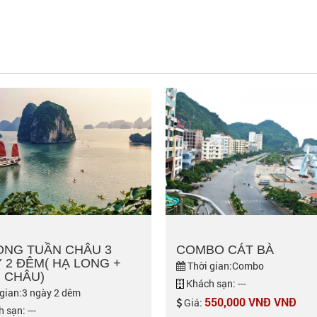
ONG TUẦN CHÂU 3
COMBO CÁT BÀ
 2 ĐÊM( HẠ LONG +
Thời gian:Combo
 CHÂU)
Khách sạn: ---
gian:3 ngày 2 dêm
550,000 VNĐ VNĐ
Giá:
 sạn: ---