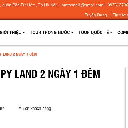
 quận Bắc Từ Liêm, Tp Hà Nội.
amthanoi1@gmail.com
09761379
Tuyển Dụng
Tin tức 
GIỚI THIỆU
TOUR TRONG NƯỚC
TOUR QUỐC TẾ
COMB
Y LAND 2 NGÀY 1 ĐÊM
PY LAND 2 NGÀY 1 ĐÊM
ảnh
Ý kiến khách hàng