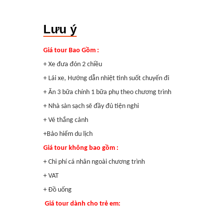
Lưu ý
Giá tour Bao Gồm :
+ Xe đưa đón 2 chiều
+ Lái xe, Hướng dẫn nhiệt tình suốt chuyến đi
+ Ăn 3 bữa chính 1 bữa phụ theo chương trình
+ Nhà sàn sạch sẽ đầy đủ tiện nghi
+ Vé thắng cảnh
+Bảo hiểm du lịch
Giá tour không bao gồm :
+ Chi phí cá nhân ngoài chương trình
+ VAT
+ Đồ uống
Giá tour dành cho trẻ em: