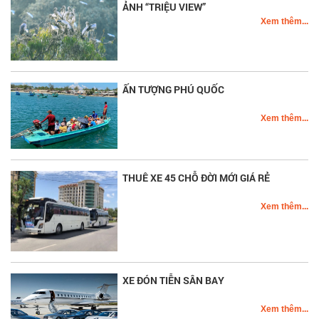
ẢNH “TRIỆU VIEW”
Xem thêm...
ẤN TƯỢNG PHÚ QUỐC
Xem thêm...
THUÊ XE 45 CHỖ ĐỜI MỚI GIÁ RẺ
Xem thêm...
XE ĐÓN TIỄN SÂN BAY
Xem thêm...