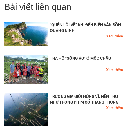
Bài viết liên quan
“QUÊN LỐI VỀ” KHI ĐẾN BIỂN VÂN ĐỒN -
QUẢNG NINH
Xem thêm...
THA HỒ “SỐNG ẢO” Ở MỘC CHÂU
Xem thêm...
TRƯƠNG GIA GIỚI HÙNG VĨ, NÊN THƠ
NHƯ TRONG PHIM CỔ TRANG TRUNG
QUỐC
Xem thêm...