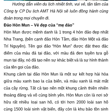
Hướng dẫn viên du lịch nhiệt tình, vui vẻ, tận tâm của
Công ty CP Du lịch AMT Hà Nội sẽ luôn đồng hành cùng
đoàn trong mọi chuyến đi.
Đảo Hòn Mun – Vẻ đẹp của “mẹ đảo”
Hòn Mun được mệnh danh là 1 trong 4 hòn đảo đẹp nhất
Nha Trang, (bên cạnh đảo Hòn Tằm, đảo Hòn Một và đảo
Trí Nguyên). Tên gọi đảo “Hòn Mun” được đặt theo đặc
điểm của màu đá tại đảo, với màu đá đen tuyền tựa gỗ
mun tại đây, nó đã tạo nên sự khác biệt và là sự hình thành
của tên gọi của đảo.
Khung cảnh tại đảo Hòn Mun là một sự kết hợp hài hòa
giữa màu xanh bao la của biển, và màu xanh lá mát mắt
của cây rừng. Tất cả tạo nên một khung cảnh thiên nhiên
thoáng đãng và vô cùng bình yên. Hòn Mun còn là nơi sở
hữu rất nhiều loại san hô, có tới hơn 2000 loài san hô
cùng 1500 loài sinh vật biển, đây còn là khu bảo tồn sinh