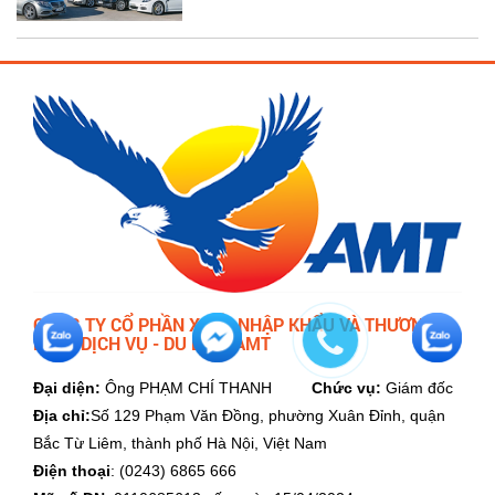
CÔNG TY CỔ PHẦN XUẤT NHẬP KHẨU VÀ THƯƠNG
MẠI - DỊCH VỤ - DU LỊCH AMT
Đại diện:
Ông PHẠM CHÍ THANH
Chức vụ:
Giám đốc
Địa chỉ:
Số 129 Phạm Văn Đồng, phường Xuân Đỉnh, quận
Bắc Từ Liêm, thành phố Hà Nội, Việt Nam
Điện thoại
: (0243) 6865 666