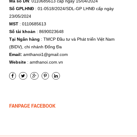
Mã số DN
: 0110685613 cấp ngày 15/04/2024
Số GPLHNĐ
: 01-0518/2024/SDL-GP LHNĐ cấp ngày
23/05/2024
MST
: 0110685613
Số tài khoản
: 8690023648
Tại Ngân hàng
: TMCP Đầu tư và Phát triển Việt Nam
(BIDV), chi nhánh Đống Đa
Email:
amthanoi1@gmail.com
Website
: amthanoi.com.vn
FANPAGE FACEBOOK