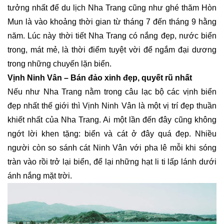
tưởng nhất để du lịch Nha Trang cũng như ghé thăm Hòn
Mun là vào khoảng thời gian từ tháng 7 đến tháng 9 hằng
năm. Lúc này thời tiết Nha Trang có nắng đẹp, nước biển
trong, mát mẻ, là thời điểm tuyệt vời để ngắm đại dương
trong những chuyến lặn biển.
Vịnh Ninh Vân – Bán đảo xinh đẹp, quyết rũ nhất
Nếu như Nha Trang nằm trong câu lạc bộ các vịnh biển
đẹp nhất thế giới thì Vịnh Ninh Vân là một vị trí đẹp thuần
khiết nhất của Nha Trang. Ai một lần đến đây cũng không
ngớt lời khen tặng: biển và cát ở đây quá đẹp. Nhiều
người còn so sánh cát Ninh Vân với pha lê mỗi khi sóng
tràn vào rồi trở lại biển, để lại những hạt li ti lấp lánh dưới
ánh nắng mặt trời.