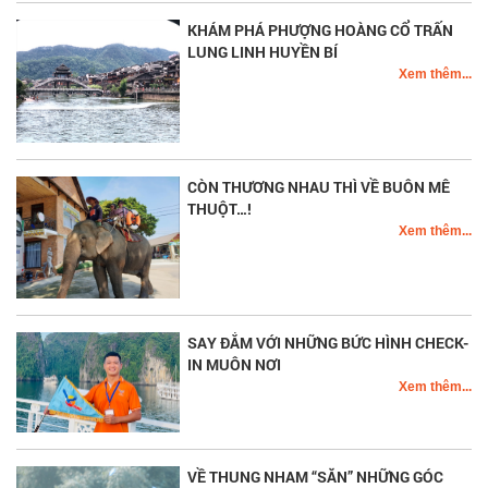
KHÁM PHÁ PHƯỢNG HOÀNG CỔ TRẤN
LUNG LINH HUYỀN BÍ
Xem thêm...
CÒN THƯƠNG NHAU THÌ VỀ BUÔN MÊ
THUỘT…!
Xem thêm...
SAY ĐẮM VỚI NHỮNG BỨC HÌNH CHECK-
IN MUÔN NƠI
Xem thêm...
VỀ THUNG NHAM “SĂN” NHỮNG GÓC