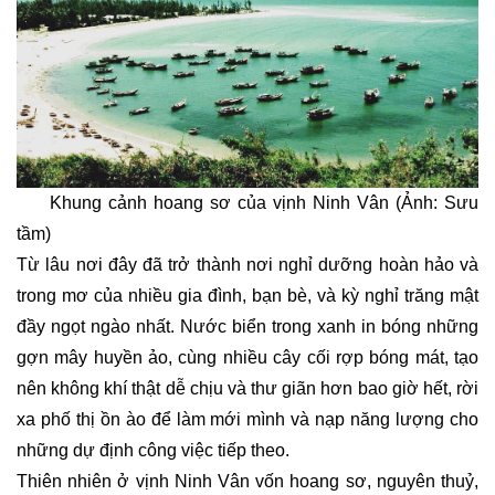
Khung cảnh hoang sơ của vịnh Ninh Vân (Ảnh: Sưu
tầm)
Từ lâu nơi đây đã trở thành nơi nghỉ dưỡng hoàn hảo và
trong mơ của nhiều gia đình, bạn bè, và kỳ nghỉ trăng mật
đầy ngọt ngào nhất. Nước biển trong xanh in bóng những
gợn mây huyền ảo, cùng nhiều cây cối rợp bóng mát, tạo
nên không khí thật dễ chịu và thư giãn hơn bao giờ hết, rời
xa phố thị ồn ào để làm mới mình và nạp năng lượng cho
những dự định công việc tiếp theo.
Thiên nhiên ở vịnh Ninh Vân vốn hoang sơ, nguyên thuỷ,