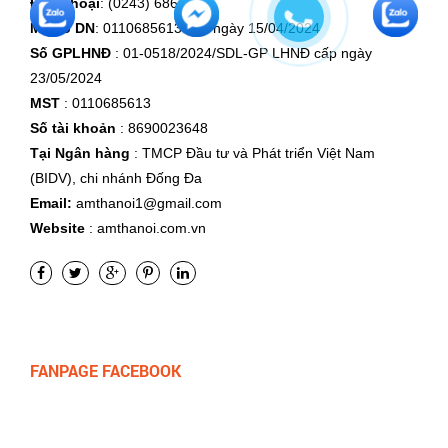
Điện thoại
: (0243) 6865 666
Mã số DN
: 0110685613 cấp ngày 15/04/2024
Số GPLHNĐ
: 01-0518/2024/SDL-GP LHNĐ cấp ngày
23/05/2024
MST
: 0110685613
Số tài khoản
: 8690023648
Tại Ngân hàng
: TMCP Đầu tư và Phát triển Việt Nam
(BIDV), chi nhánh Đống Đa
Email:
amthanoi1@gmail.com
Website
: amthanoi.com.vn
FANPAGE FACEBOOK